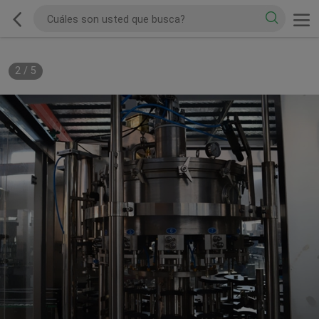
2
/
5