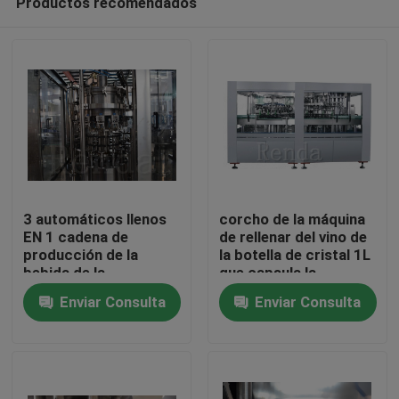
Productos recomendados
3 automáticos llenos
corcho de la máquina
EN 1 cadena de
de rellenar del vino de
producción de la
la botella de cristal 1L
bebida de la
que capsula la
Hogar
maquinaria de la
máquina recta del
Enviar Consulta
Enviar Consulta
máquina de rellenar
trazador de líneas
del vino que capsula
Productos
que se lava
110/220/380V
Sobre nosotros