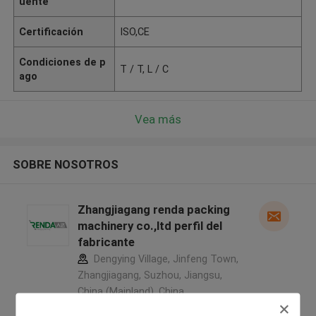
uente
Certificación
ISO,CE
Condiciones de p
T / T, L / C
ago
Vea más
SOBRE NOSOTROS
Zhangjiagang renda packing
machinery co.,ltd perfil del
fabricante
Dengying Village, Jinfeng Town,
Zhangjiagang, Suzhou, Jiangsu,
China (Mainland) ,China
5.0