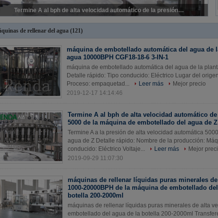
máquinas de rellenar líquidas puras minerales de alta velocidad 1000-20000BPH de la máquina de embotellado del agua de la botella 200-2000ml
quinas de rellenar del agua
(121)
máquina de embotellado automática del agua de l
agua 10000BPH CGF18-18-6 3-IN-1
máquina de embotellado automática del agua de la pla
Detalle rápido: Tipo conducido: Eléctrico Lugar del orig
Proceso: empaquetad...
Leer más
Mejor precio
2019-12-17 14:14:46
Termine A al bph de alta velocidad automático de
5000 de la máquina de embotellado del agua de Z
Termine A a la presión de alta velocidad automática 50
agua de Z Detalle rápido: Nombre de la producción: Má
conducido: Eléctrico Voltaje...
Leer más
Mejor prec
2019-09-29 11:07:30
máquinas de rellenar líquidas puras minerales de
1000-20000BPH de la máquina de embotellado del
botella 200-2000ml
máquinas de rellenar líquidas puras minerales de alta
embotellado del agua de la botella 200-2000ml Transfer