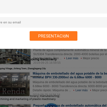
Acero inoxidable de la máquina de embotellado d
bebida/del agua de la aprobación del CE para el 
botella
Acero inoxidable de la máquina de embotellado de la be
para el embalaje de la botella Detalle rápido: Nombre d
del agua Tipo conducido...
Leer más
Mejor precio
2019-09-25 17:01:41
PRESENTACIóN
Planta de agua completamente automática mineral
máquina de embotellado del agua del CE SUS304
Planta de agua completamente automática mineral de l
SUS304 Transferencia directa: 2000-4000 botellas por el
Detalle rápido: Tipo ...
Leer más
Mejor precio
2019-09-25 16:59:55
Máquina de embotellado del agua potable de la b
mineral BPH 330-2000ml de 6.68kw 6000 - 8000
Máquina de embotellado del agua potable de la bebida
6.68kw 6000 - 8000 Transferencia directa: 6000-8000 pr
Detalle rápido: Máquina de ...
Leer más
Mejor prec
2019-09-25 16:56:16
Pequeña máquina de embotellado automática del