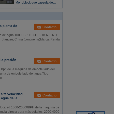
agua de la botella 200-2000ml
Monoblock que capsula de
relleno que se lava del agua
mineral 3 in-1
a planta de
Contacto
nta de agua 10000BPH CGF18-18-6 3-IN-1
en: Jiangsu, China (continente)Marca: Renda
 la presión
Contacto
00 Bph de la máquina de embotellado del
quina de embotellado del agua Tipo
io
 alta velocidad
Contacto
 agua de la
 velocidad 1000-20000BPH de la máquina de
encia directa para más detalles: 2000-4000