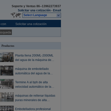
Soporte y Ventas
86--13962273937
Solicitar una cotización
-
Email
Select Language
o con
Solicitar una cotización
úsqueda
Productos
Planta llena 200ML-2000ML
del agua de la máquina de
embotellado del agua mineral
de embotellado de la máquina
máquina de embotellado
del equipo puro del embalaje
automática del agua de la
planta de agua 10000BPH
CGF18-18-6 3-IN-1
Termine A al bph de alta
velocidad automático de la
presión 5000 de la máquina de
embotellado del agua de Z
máquinas de rellenar líquidas
puras minerales de alta
velocidad 1000-20000BPH de
la máquina de embotellado del
Embotelladora profesional