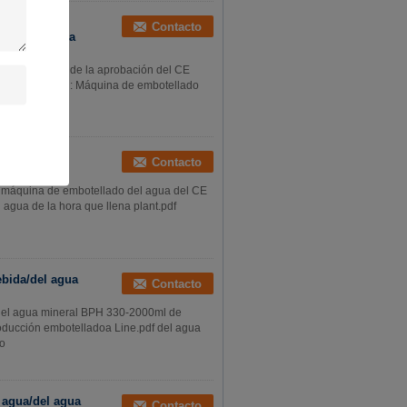
e la
Contacto
embalaje de la
bida/del agua de la aprobación del CE
e la producción: Máquina de embotellado
 de la
Contacto
a máquina de embotellado del agua del CE
 agua de la hora que llena plant.pdf
ebida/del agua
Contacto
/del agua mineral BPH 330-2000ml de
oducción embotelladoa Line.pdf del agua
io
 agua/del agua
Contacto