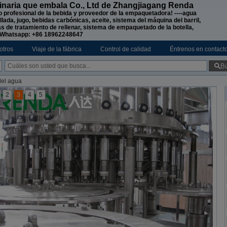
naria que embala Co., Ltd de Zhangjiagang Renda
o profesional de la bebida y proveedor de la empaquetadora! ----agua
lada, jugo, bebidas carbónicas, aceite, sistema del máquina del barril,
s de tratamiento de rellenar, sistema de empaquetado de la botella,
hatsapp: +86 18962248647
otros
Viaje de la fábrica
Control de calidad
Éntrenos en contact
B
del agua
2
3
4
5