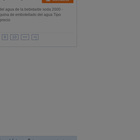
el agua de la bebida/de soda 2000 -
quina de embotellado del agua Tipo
precio
9
10
>>
>|