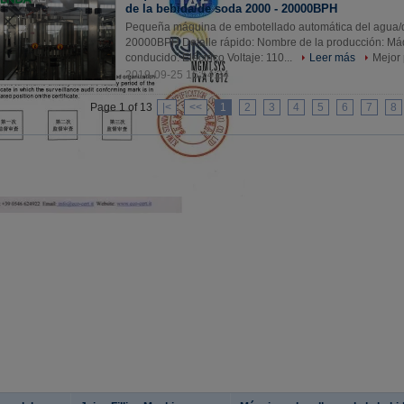
de la bebida/de soda 2000 - 20000BPH
Pequeña máquina de embotellado automática del agua/d
20000BPH Detalle rápido: Nombre de la producción: Má
conducido: Eléctrico Voltaje: 110...
Leer más
Mejor 
2019-09-25 16:54:34
Page 1 of 13
|<
<<
1
2
3
4
5
6
7
8