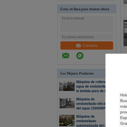
Estoy en línea para chatear ahora
Contacto
Los Mejores Productos
Máquina de rellenar del
agua de embotellado de
la bebida pura de la
máquina 18000BPH
Máquina de
embotellado eléctrica
del agua 15000BPH
Máquina de
embotellado
automatizada del agua