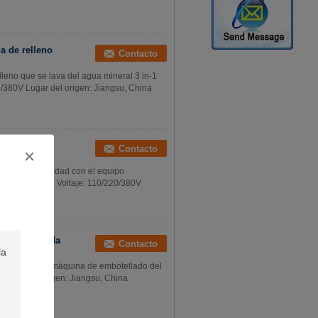
a de relleno
Contacto
leno que se lava del agua mineral 3 in-1
20/380V Lugar del origen: Jiangsu, China
a mineral de
Contacto
je 380V
al de la gravedad con el equipo
cido: Eléctrico Voltaje: 110/220/380V
precio
r de la bebida
Contacto
a
a bebida de la máquina de embotellado del
o Lugar del origen: Jiangsu, China