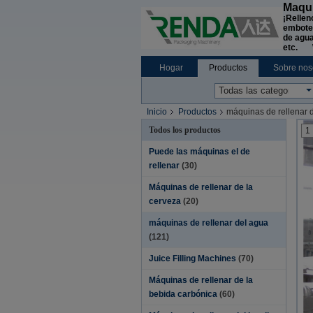
Maqui
¡Rellen
embotel
de agua
etc. W
Hogar
Productos
Sobre nos
Noticias de la compañía
Inicio
Productos
máquinas de rellenar 
Todos los productos
1
Puede las máquinas el de
rellenar
(30)
Máquinas de rellenar de la
cerveza
(20)
máquinas de rellenar del agua
(121)
Juice Filling Machines
(70)
Máquinas de rellenar de la
bebida carbónica
(60)