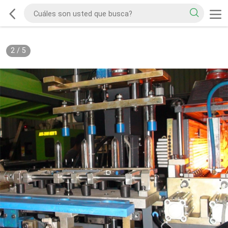
2
/
5