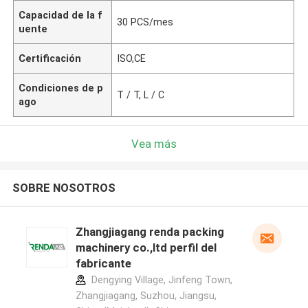
Capacidad de la f
30 PCS/mes
uente
Certificación
ISO,CE
Condiciones de p
T / T, L / C
ago
Vea más
SOBRE NOSOTROS
Zhangjiagang renda packing
machinery co.,ltd perfil del
fabricante
Dengying Village, Jinfeng Town,
Zhangjiagang, Suzhou, Jiangsu,