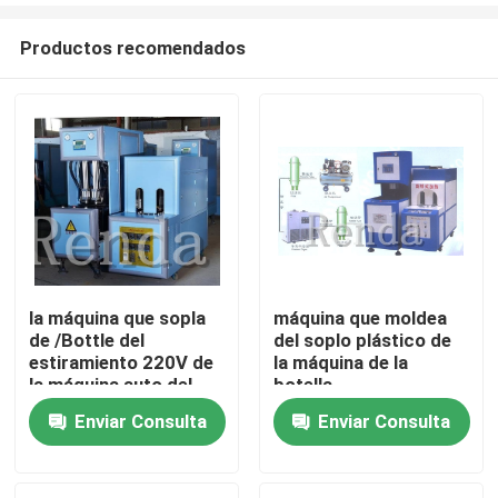
Productos recomendados
la máquina que sopla
máquina que moldea
de /Bottle del
del soplo plástico de
Inicio
estiramiento 220V de
la máquina de la
la máquina auto del
botella
moldeo por
semiautomática del
Enviar Consulta
Enviar Consulta
Sobre nosotros
insuflación de aire
ANIMAL DOMÉSTICO
comprimido para el
que sopla 18.9L
ANIMAL DOMÉSTICO
Contactos
embotella el ventilador