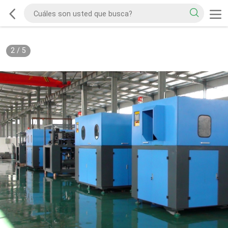
2
/
5