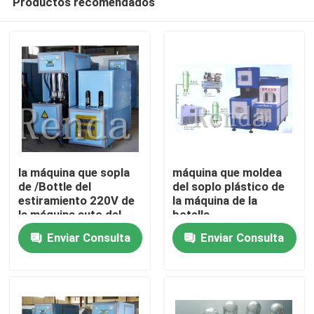
Productos recomendados
la máquina que sopla
máquina que moldea
de /Bottle del
del soplo plástico de
estiramiento 220V de
la máquina de la
la máquina auto del
botella
Inicio
moldeo por
semiautomática del
Enviar Consulta
Enviar Consulta
insuflación de aire
ANIMAL DOMÉSTICO
comprimido para el
que sopla 18.9L
Sobre nosotros
ANIMAL DOMÉSTICO
embotella el ventilador
del ANIMAL
Contactos
DOMÉSTICO