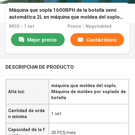
Máquina que sopla 1600BPH de la botella semi
automática 2L en máquina que moldea del soplo
del estiramiento
MOQ：1 set
Precio：Negotiabled
Mejor precio
Contáctenos
DESCRIPCIóN DE PRODUCTO
máquina que moldea del soplo
,
Alta luz:
Máquina de moldeo por soplado de
botella
Cantidad de orde
1 set
n mínima
Capacidad de la f
30 PCS/mes