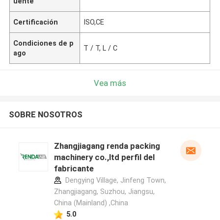
uente
Certificación
ISO,CE
Condiciones de p
T / T, L / C
ago
Vea más
SOBRE NOSOTROS
Zhangjiagang renda packing
machinery co.,ltd perfil del
fabricante
Dengying Village, Jinfeng Town,
Zhangjiagang, Suzhou, Jiangsu,
China (Mainland) ,China
5.0