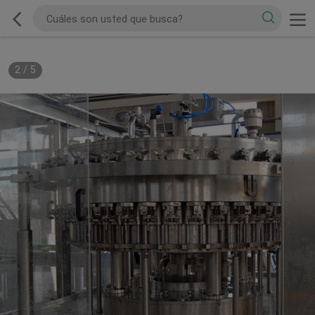
2
/
5