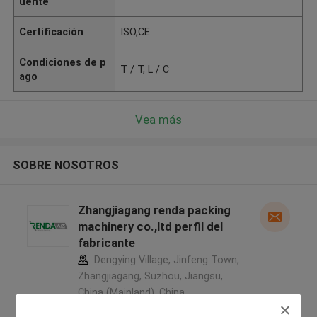
uente
Certificación
ISO,CE
Condiciones de p
T / T, L / C
ago
Vea más
SOBRE NOSOTROS
Zhangjiagang renda packing
machinery co.,ltd perfil del
fabricante
Dengying Village, Jinfeng Town,
Zhangjiagang, Suzhou, Jiangsu,
China (Mainland) ,China
5.0