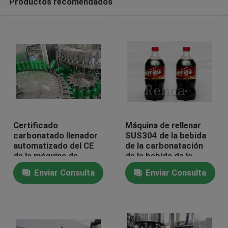
Productos recomendados
Certificado
Máquina de rellenar
carbonatado llenador
SUS304 de la bebida
automatizado del CE
de la carbonatación
de la máquina de
de la bebida de la
Hogar
rellenar de la bebida
embotelladora de
Enviar Consulta
Enviar Consulta
de los refrescos de la
soda de la botella del
máquina de rellenar de
ANIMAL DOMÉSTICO
Productos
la soda
por completo
automáticamente
Sobre nosotros