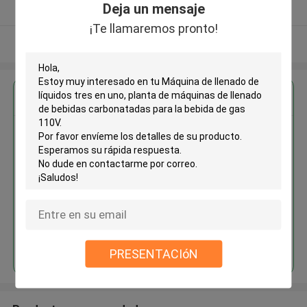
Deja un mensaje
Proveedor verificado
¡Te llamaremos pronto!
Vea más
Obtenga el mejor precio por
Máquina de llenado de líquidos
tres en uno, planta de máquinas
de llenado de bebidas
carbonatadas para la bebida de
gas 110V
Continuar
PRESENTACIóN