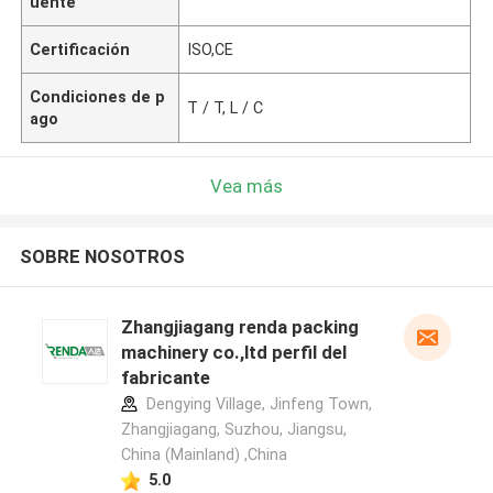
uente
Certificación
ISO,CE
Condiciones de p
T / T, L / C
ago
Vea más
SOBRE NOSOTROS
Zhangjiagang renda packing
machinery co.,ltd perfil del
fabricante
Dengying Village, Jinfeng Town,
Zhangjiagang, Suzhou, Jiangsu,
China (Mainland) ,China
5.0