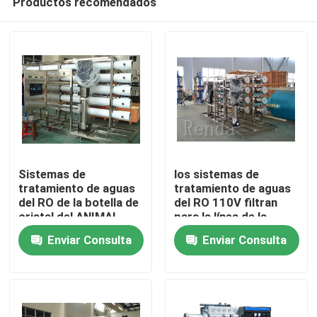
Productos recomendados
Sistemas de
los sistemas de
tratamiento de aguas
tratamiento de aguas
del RO de la botella de
del RO 110V filtran
cristal del ANIMAL
para la línea de la
Inicio
DOMÉSTICO en el
botella de cristal/de la
Enviar Consulta
Enviar Consulta
acero inoxidable, filtro
botella del animal
del tratamiento de
doméstico
Sobre nosotros
aguas
Contactos