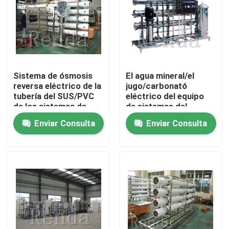
Productos
Puede las máquinas el de rellenar
Sistema de ósmosis
El agua mineral/el
reversa eléctrico de la
jugo/carbonató
Máquinas de rellenar de la cerveza
tubería del SUS/PVC
eléctrico del equipo
de los sistemas de
de sistemas del
tratamiento de aguas
tratamiento de aguas
Enviar Consulta
Enviar Consulta
máquinas de rellenar del agua
del RO
del RO de las bebidas
conducido
Juice Filling Machines
Máquinas de rellenar de la bebida carbónica
Máquinas de rellenar del barril